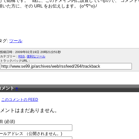
けで結構です。 既に、このドメイン内に設置しているので、 コメント
頂いた方に、その URL をお伝えします。 (o^∇^o)ﾉ
タグ:
ツール
投稿日時 : 2009年02月19日 20時21分51秒
カテゴリー :
RSS
,
便利なツール
トラックバックURL :
コメント
»
このコメントの FEED
メントはまだありません。
前 (必須)
ールアドレス （公開されません。)