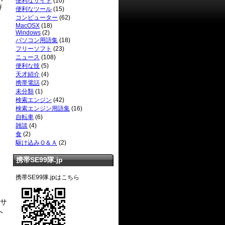
便利なサイト
(10)
時
便利なツール
(15)
コンピューター
(62)
MacOSX
(18)
Windows
(2)
パソコン用語集
(18)
フリーソフト
(23)
ニュース
(108)
便利な技
(5)
天才紹介
(4)
携帯電話
(2)
未分類
(1)
検索エンジン
(42)
検索エンジン用語集
(16)
自転車
(6)
雑談
(4)
食
(2)
駆け込みＱ＆Ａ
(2)
携帯SE99隊.jp
携帯SE99隊.jpはこちら
サ
へ