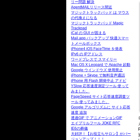
リー問題 解決
AgentMAILリリース間近
マジックトラックパッド は マウス
の代換えになる
マジックトラックパッド Magic
Trackpad
iCal の GUI が固まる
Mail.app バックアップ 快適スマー
トメールボックス
iPhone4 iOS FaceTIme を発表
IPv6 の IPアドレス
ワードプレスで スマイリー
Mac OS X Leopard で Apache 起動
Google ウインドウズ 使用禁止
iPhone + Skype で無料音声通話
iPhone 用 Flash 開発中止 アドビ
YSlow 応答速度測定ツール 使って
みました。
PageSpeed サイト応答速度調査ツ
ール 使ってみました。
Google アルゴリズムに サイト応答
速度 追加
透過GIF で アニメーションGIF
エイプリルフール JOKE RFC
IE6の葬儀
大好評！【お役立ちサロン】がバー
ジョンアップ！！！