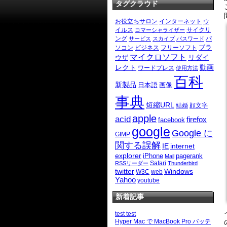
タグクラウド
お役立ちサロン
インターネット
ウ
イルス
サイクリ
コマーシャライザー
ング
パ
サービス
スカイプ
パスワード
ブラ
ソコン
ビジネス
フリーソフト
マイクロソフト
リダイ
ウザ
レクト
動画
ワードプレス
使用方法
百科
新製品
日本語
画像
事典
短縮URL
結婚
顔文字
apple
acid
firefox
facebook
google
Google に
GIMP
関する誤解
IE
internet
explorer
iPhone
pagerank
Mail
Safari
RSSリーダー
Thunderbird
twitter
Windows
W3C
web
Yahoo
youtube
新着記事
test test
Hyper Mac で MacBook Pro バッテ