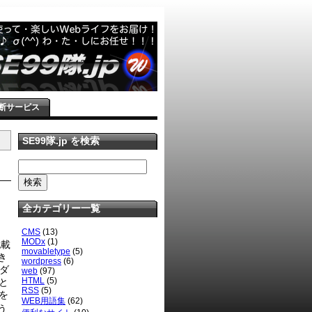
断サービス
SE99隊.jp を検索
全カテゴリー一覧
CMS
(13)
MODx
(1)
記載
movabletype
(5)
き
wordpress
(6)
ーダ
web
(97)
HTML
(5)
と
RSS
(5)
 を
WEB用語集
(62)
う