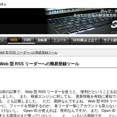
隊.jp
WEB
CMS
ジン
自転車
ニュース
SE99隊.jp とは？
サイト診
Web 型 RSS リーダーへの簡易登録ツール
Web 型 RSS リーダーへの簡易登録ツール
以前の記事で、 Web 型 RSS リーダーを使うと、 便利だということを
しました。 また、検索エンジンに対しても、 更新情報を有効に通知で
る、 とも記載しました。 ただ、面倒なんですよね。 Web 型 RSS リ
ーに、フィードを登録するのが、 各リーダー毎にアカウントも取らない
いけないし。 Open ID が使えれば、便利なんですが、 まだ、Open ID
使える環境がまだ整っていないし、 と、 いろいろ面倒です。 とい