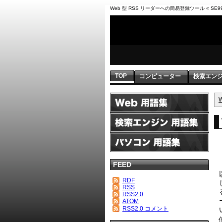
Web 型 RSS リーダーへの簡易登録ツール « SE99
TOP
コンピューター
検索エン
FEED
RDF
RSS
RSS2.0
ATOM
RSS2.0 コメント