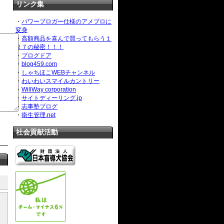
リンク集
・
パワーブロガー仕様のアメブロに
変身
・
高額商品を喜んで買ってもらう１
２７の秘密！！！
・
ブログドア
・
blog459.com
・
しゃちほこWEBチャンネル
・
わいわいスマイルカントリー
・
WillWay corporation
・
サイトディーリング.jp
・
志事塾ブログ
・
衛生管理.net
社会貢献活動
。
。