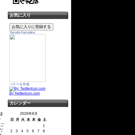
お気に入り
Yasuda Kazutaka
バナーを作成
By TwitterIcon.com
カレンダー
ま
2026年8月
で
日
月
火
水
木
金
土
 ご
1
だ
2
3
4
5
6
7
8