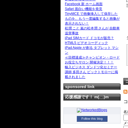
Facebook 新 ホーム画面
Safari 面白い機能を発見
TinyMCE で画像挿入して保存した
ものを、もう一度編集すると画像が
表示されない！
松潤 こと 嵐の松本潤 さんが 自動車
追突事故
iPad SIMカード ドコモが販売？
HTML5 ビデオコーディック
iPad Apple が創る タブレット マシ
ン
≪目標達成≫チャンピオン・ロード
お役立ちサロン 開催決定！！！
輸入ビジネス ダンドツ化セミナー
講師 多田さん ビックトモローに掲
載されました
sponsored link
応援感謝です！ m(._.)m
コ
名
Follow this blog
メ