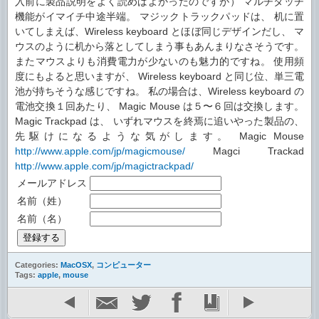
入前に製品説明をよく読めばよかったのですが） マルチタッチ
機能がイマイチ中途半端。 マジックトラックパッドは、 机に置
いてしまえば、Wireless keyboard とほぼ同じデザインだし、 マ
ウスのように机から落としてしまう事もあんまりなさそうです。
またマウスよりも消費電力が少ないのも魅力的ですね。 使用頻
度にもよると思いますが、 Wireless keyboard と同じ位、単三電
池が持ちそうな感じですね。 私の場合は、Wireless keyboard の
電池交換１回あたり、 Magic Mouse は５〜６回は交換します。
Magic Trackpad は、 いずれマウスを終焉に追いやった製品の、
先駆けになるような気がします。 Magic Mouse
http://www.apple.com/jp/magicmouse/
Magci Trackad
http://www.apple.com/jp/magictrackpad/
メールアドレス
名前（姓）
名前（名）
Categories:
MacOSX
,
コンピューター
Tags:
apple
,
mouse