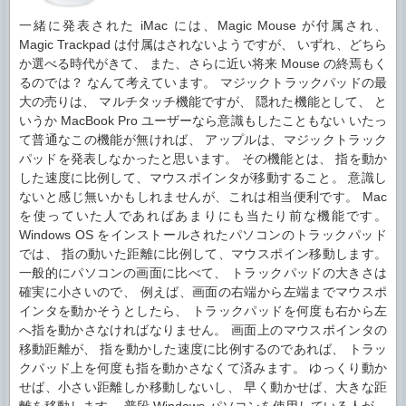
一緒に発表された iMac には、Magic Mouse が付属され、
Magic Trackpad は付属はされないようですが、 いずれ、どちら
か選べる時代がきて、 また、さらに近い将来 Mouse の終焉もく
るのでは？ なんて考えています。
マジックトラックパッドの最
大の売りは、 マルチタッチ機能ですが、 隠れた機能として、 と
いうか MacBook Pro ユーザーなら意識もしたこともない いたっ
て普通なこの機能が無ければ、 アップルは、マジックトラック
パッドを発表しなかったと思います。 その機能とは、 指を動か
した速度に比例して、マウスポインタが移動すること。 意識し
ないと感じ無いかもしれませんが、これは相当便利です。 Mac
を使っていた人であればあまりにも当たり前な機能です。
Windows OS をインストールされたパソコンのトラックパッド
では、 指の動いた距離に比例して、マウスポイン移動します。
一般的にパソコンの画面に比べて、 トラックパッドの大きさは
確実に小さいので、 例えば、画面の右端から左端までマウスポ
インタを動かそうとしたら、 トラックパッドを何度も右から左
へ指を動かさなければなりません。 画面上のマウスポインタの
移動距離が、 指を動かした速度に比例するのであれば、 トラッ
クパッド上を何度も指を動かさなくて済みます。 ゆっくり動か
せば、小さい距離しか移動しないし、 早く動かせば、大きな距