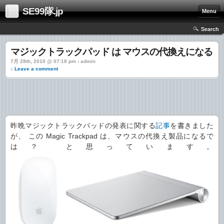
SE99隊.jp
Menu
Search
マジックトラックパッド は マウスの代換えになる
7月 28th, 2010 @ 07:18 pm › admin
↓ Leave a comment
昨晩マジックトラックパッドの発表に関する
記事
を書きました
が、 この Magic Trackpad は、マウスの代換え製品になるで
は？ と思っています。