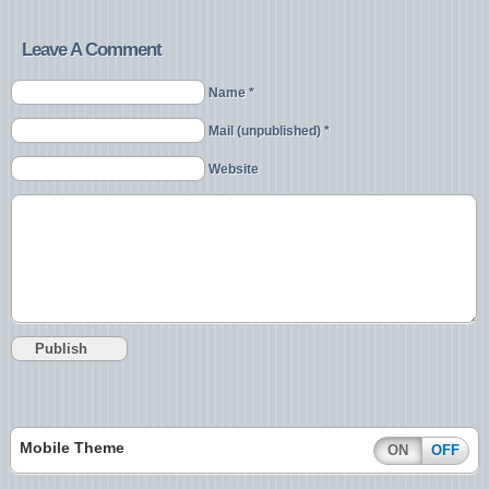
Leave A Comment
Name *
Mail (unpublished) *
Website
Mobile Theme
ON
OFF