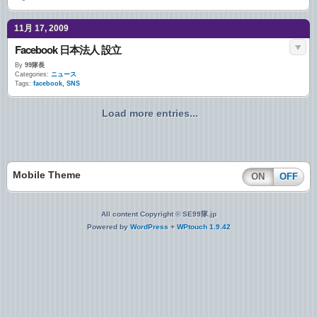
11月 17, 2009
Facebook 日本法人 設立
By
99隊長
Categories:
ニュース
Tags:
facebook
,
SNS
Load more entries...
Mobile Theme
ON
OFF
All content Copyright © SE99隊.jp
Powered by
WordPress
+
WPtouch 1.9.42