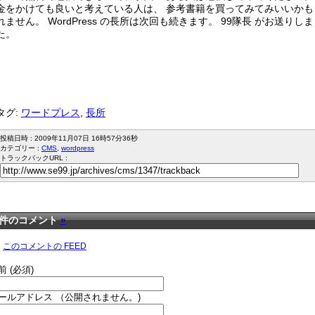
金をかけても良いと考えている人は、 参考書籍を買ってみてみいいかも
れません。 WordPress の長所は次回も続きます。 99隊長 がお送りし
た。
タグ:
ワードプレス
,
長所
投稿日時 : 2009年11月07日 16時57分36秒
カテゴリー :
CMS
,
wordpress
トラックバックURL :
2件のコメント
»
このコメントの FEED
前 (必須)
ールアドレス （公開されません。)