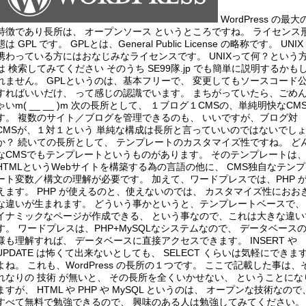
WordPress の最大
特徴であり長所は、 オープンソース というところですね。 ライセンス
態は GPL です。
GPLとは、General Public License の略称です。 UNIX
携わっている方にはおなじみなライセンスです。 UNIXって何？という
は 検索してみてください そのうち SE99隊.jp でも簡単に説明するかも
れません。 GPLというのは、基本フリーで、 変更してもソースコード
すればいいだけ、 って感じの認識でいます。 まちがっていたら、ごめ
ゃいm( __ __ )m 次の長所として、 １ブログ１CMSの、単純明快なCM
す。 複数のサイト／ブログを管理できるのも、 いいですが、ブログ対
CMSが、１対１という 単純な構成は長所と言っていいのではないでし
か？ 続いての長所として、 テンプレートのカスタマイズ性ですね。 ど
なCMSでもテンプレートというものがあります。 そのテンプレートは
HTMLというWebサイトを構築する為の言語の他に、 CMS独自なテン
ート変数／構文の理解が必要です。 加えて、ワードプレスでは、PHP 
えます。 PHP が使えるのと、使えないのでは、 カスタマイズ性におお
な違いが生まれます。 どういう事かというと、テンプレートベースで、
イナミックなページが作成できる、 という事なので、これは大きな違い
す。 ワードプレスは、PHP+MySQLなシステムなので、 データベース
様も理解すれば、 データベースに直接アクセスできます。 INSERT や
UPDATE は怖くて出来ないとしても、 SELECT くらいは気軽にできま
よね。 これも、WordPress の長所の１つです。 ここで記載した事は、
れなりの 技術 が無いと、 その長所を全くいかせない、 ということにな
ますが、 HTML や PHP や MySQL というのは、 オープンな技術なので
すべて無料で勉強できるので、 興味のある人は勉強してみてください。