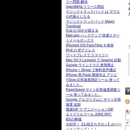
リー問題 解決
AgentMAILリリース間近
マジックトラックパッド は マウス
の代換えになる
マジックトラックパッド Magic
Trackpad
iCal の GUI が固まる
Mail.app バックアップ 快適スマー
トメールボックス
iPhone4 iOS FaceTIme を発表
IPv6 の IPアドレス
ワードプレスで スマイリー
Mac OS X Leopard で Apache 起動
Google ウインドウズ 使用禁止
iPhone + Skype で無料音声通話
iPhone 用 Flash 開発中止 アドビ
YSlow 応答速度測定ツール 使って
みました。
PageSpeed サイト応答速度調査ツ
ール 使ってみました。
Google アルゴリズムに サイト応答
速度 追加
透過GIF で アニメーションGIF
名
エイプリルフール JOKE RFC
IE6の葬儀
メ
大好評！【お役立ちサロン】がバー
ジョンアップ！！！