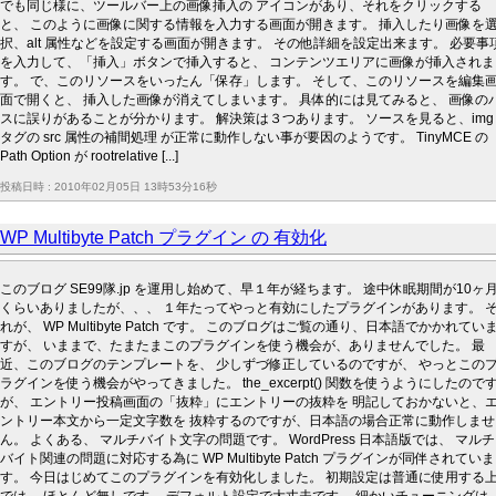
でも同じ様に、ツールバー上の画像挿入の アイコンがあり、それをクリックする
と、 このように画像に関する情報を入力する画面が開きます。 挿入したり画像を
択、alt 属性などを設定する画面が開きます。 その他詳細を設定出来ます。 必要事
を入力して、「挿入」ボタンで挿入すると、 コンテンツエリアに画像が挿入されま
す。 で、このリソースをいったん「保存」します。 そして、このリソースを編集
面で開くと、 挿入した画像が消えてしまいます。 具体的には見てみると、 画像の
スに誤りがあることが分かります。 解決策は３つあります。 ソースを見ると、img
タグの src 属性の補間処理 が正常に動作しない事が要因のようです。 TinyMCE の
Path Option が rootrelative [...]
投稿日時 : 2010年02月05日 13時53分16秒
WP Multibyte Patch プラグイン の 有効化
このブログ SE99隊.jp を運用し始めて、早１年が経ちます。 途中休眠期間が10ヶ
くらいありましたが、、、 １年たってやっと有効にしたプラグインがあります。 
れが、 WP Multibyte Patch です。 このブログはご覧の通り、日本語でかかれてい
すが、 いままで、たまたまこのプラグインを使う機会が、ありませんでした。 最
近、このブログのテンプレートを、 少しずづ修正しているのですが、 やっとこの
ラグインを使う機会がやってきました。 the_excerpt() 関数を使うようにしたので
が、 エントリー投稿画面の「抜粋」にエントリーの抜粋を 明記しておかないと、
ントリー本文から一定文字数を 抜粋するのですが、日本語の場合正常に動作しませ
ん。 よくある、 マルチバイト文字の問題です。 WordPress 日本語版では、 マルチ
バイト関連の問題に対応する為に WP Multibyte Patch プラグインが同伴されていま
す。 今日はじめてこのプラグインを有効化しました。 初期設定は普通に使用する