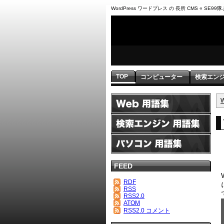
WordPress ワードプレス の 長所 CMS « SE99隊.
TOP
コンピューター
検索エン
FEED
RDF
RSS
RSS2.0
ATOM
RSS2.0 コメント