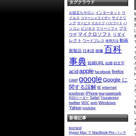
タグクラウド
お役立ちサロン
インターネット
ウ
イルス
サイクリ
コマーシャライザー
ング
パ
サービス
スカイプ
パスワード
ブラ
ソコン
ビジネス
フリーソフト
マイクロソフト
リダイ
ウザ
レクト
動画
ワードプレス
使用方法
百科
新製品
日本語
画像
事典
短縮URL
結婚
顔文字
apple
acid
firefox
facebook
google
Google に
GIMP
関する誤解
IE
internet
explorer
iPhone
pagerank
Mail
Safari
RSSリーダー
Thunderbird
twitter
Windows
W3C
web
Yahoo
youtube
新着記事
test test
Hyper Mac で MacBook Pro バッテ