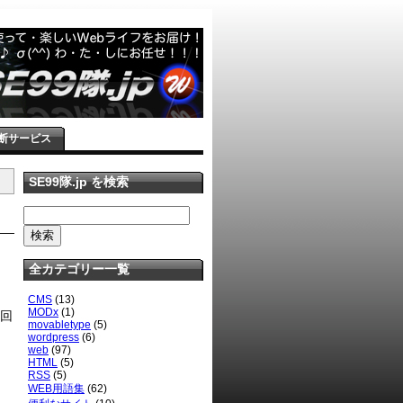
断サービス
SE99隊.jp を検索
全カテゴリー一覧
CMS
(13)
MODx
(1)
数回
movabletype
(5)
wordpress
(6)
web
(97)
HTML
(5)
RSS
(5)
WEB用語集
(62)