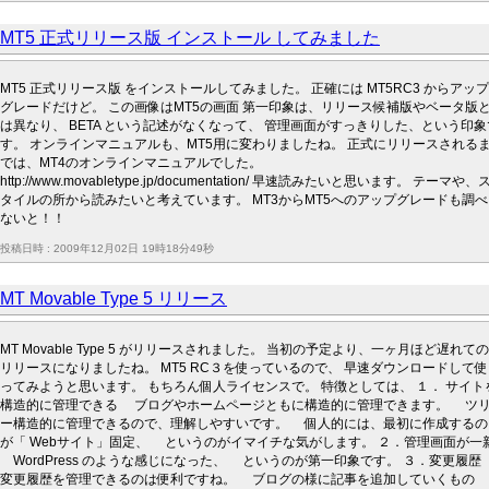
MT5 正式リリース版 インストール してみました
MT5 正式リリース版 をインストールしてみました。 正確には MT5RC3 からアップ
グレードだけど。 この画像はMT5の画面 第一印象は、リリース候補版やベータ版
は異なり、 BETA という記述がなくなって、 管理画面がすっきりした、という印象
す。 オンラインマニュアルも、MT5用に変わりましたね。 正式にリリースされる
では、MT4のオンラインマニュアルでした。
http://www.movabletype.jp/documentation/ 早速読みたいと思います。 テーマや、
タイルの所から読みたいと考えています。 MT3からMT5へのアップグレードも調べ
ないと！！
投稿日時 : 2009年12月02日 19時18分49秒
MT Movable Type 5 リリース
MT Movable Type 5 がリリースされました。 当初の予定より、一ヶ月ほど遅れての
リリースになりましたね。 MT5 RC３を使っているので、 早速ダウンロードして使
ってみようと思います。 もちろん個人ライセンスで。 特徴としては、 １． サイト
構造的に管理できる ブログやホームページともに構造的に管理できます。 ツ
ー構造的に管理できるので、理解しやすいです。 個人的には、最初に作成するの
が「 Webサイト」固定、 というのがイマイチな気がします。 ２．管理画面が一
WordPress のような感じになった、 というのが第一印象です。 ３．変更履
変更履歴を管理できるのは便利ですね。 ブログの様に記事を追加していくもの