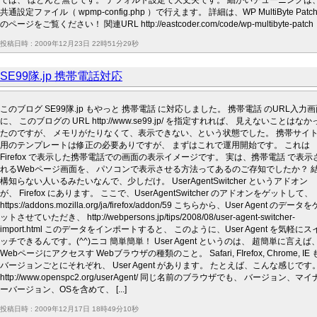
では、 ほとんど無しです。 デフォルト設定で大丈夫です。 細かいチューニングは
共通設定ファイル（ wpmp-config.php ）で行えます。 詳細は、WP MultiByte Patc
のページをご覧ください！ 関連URL http://eastcoder.com/code/wp-multibyte-patch
投稿日時 : 2009年12月23日 22時51分29秒
SE99隊.jp 携帯電話対応
このブログ SE99隊.jp もやっと 携帯電話 に対応しました。 携帯電話 のURL入力
に、 このブログの URL http://www.se99.jp/ を指定すれれば、 見えないことはなか
たのですが、 メモリがたりなくて、表示できない、という状態でした。 携帯サイ
用のテンプレートは修正の必要ありですが、 まずはこれで運用開始です。 これは
Firefox で表示した携帯電話での画面の表示イメージです。 実は、携帯電話 で表示
れるWebページ画面を、 パソコンで表示させる方法ってあるのご存知でしたか？ 
構知らない人いるみたいなんで、少しだけ。 UserAgentSwitcher というアドオン
が、 Firefox にあります。 ここで、UserAgentSwitcher のアドオンをゲットして、
https://addons.mozilla.org/ja/firefox/addon/59 こちらから、User Agent のデータを
ットさせていただき、 http://webpersons.jp/tips/2008/08/user-agent-switcher-
import.html このデータをインポートすると、 このように、User Agent を気軽にス
ッチできるんです。(^^)ニコ 簡単簡単！ User Agent というのは、 超簡単に言えば
Webページにアクセスす Webブラウザの種類のこと。 Safari, FIrefox, Chrome, IE 
バージョンごとにそれぞれ、 User Agent があります。 たとえば、こんな感じです
http://www.openspc2.org/userAgent/ 同じ名前のブラウザでも、 バージョン、マイ
ーバージョン、OSを含めて、 [...]
投稿日時 : 2009年12月17日 18時49分10秒