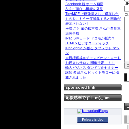
UR
Facebook 新 ホーム画面
Safari 面白い機能を発見
TinyMCE で画像挿入して保存した
コ
ものを、もう一度編集すると画像が
表示されない！
松潤 こと 嵐の松本潤 さんが 自動車
追突事故
iPad SIMカード ドコモが販売？
HTML5 ビデオコーディック
iPad Apple が創る タブレット マシ
ン
≪目標達成≫チャンピオン・ロード
お役立ちサロン 開催決定！！！
輸入ビジネス ダンドツ化セミナー
講師 多田さん ビックトモローに掲
載されました
sponsored link
応援感謝です！ m(._.)m
Follow this blog