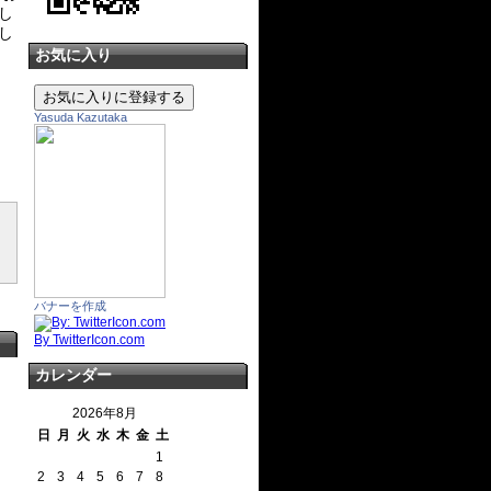
し
まし
お気に入り
Yasuda Kazutaka
バナーを作成
By TwitterIcon.com
カレンダー
2026年8月
日
月
火
水
木
金
土
1
2
3
4
5
6
7
8