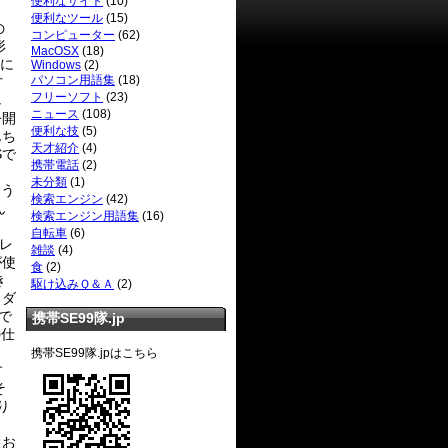
便利なサイト
(10)
便利なツール
(15)
の
コンピューター
(62)
形
MacOSX
(18)
 に
Windows
(2)
パソコン用語集
(18)
方
フリーソフト
(23)
し
ニュース
(108)
公開
便利な技
(5)
んち
天才紹介
(4)
Sで
携帯電話
(2)
未分類
(1)
ょう
検索エンジン
(42)
ん
検索エンジン用語集
(16)
、
自転車
(6)
プレ
雑談
(4)
が使
食
(2)
き
駆け込みＱ＆Ａ
(2)
 ダ
で
携帯SE99隊.jp
の仕
携帯SE99隊.jpはこちら
す
そ
り
、
 お