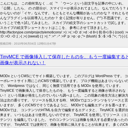
こんにちは。 この前何気なく …c(゜^ ゜ ウーン という顔文字を記事の中にいれ、
「公開」したら、 の の部分が、スマイリーが表示されてました。 なんでだろう？ 
からないのが「イヤ」なんです。 もともとそんな機能があったのかな？ それとも
んなプラグインを以前導入したのか？ 全く記憶が有りません。(^^) 不思議です。 
いうことで色々試してみました。 スカイプの絵文字のショートカットで試します。
スカイプの絵文字ショートカットはここを、 参考にさせて頂きました。
http://factoryjoe.com/projects/emoticons/ :=) :=( :=D :d :=d :-d 8=) B) B=) B-) (cool) :=
:O :=O :-O ;( ;-( ;=( (sweat) (:| :=| :* :=* :-* :=P :p :=p :-p ;”> (blush) :$ :-$ :=$ :”>; :^) |-) [.
投稿日時 : 2010年06月04日 12時01分47秒
TinyMCE で画像挿入して保存したものを、もう一度編集する
画像が表示されない！
MODx というCMSにてサイト構築しています。 このブログは WordPress です。 コ
ーポレートサイト用にこのCMSで構築しています。 ブログ機能はあまりいらない
で、 Wordpress ではなく、同じく無償で活用できる MODx を使用しています。
TinyMCE で画像挿入して保存したものを、 もう一度編集すると画像が表示されな
い！ という現象が発生したのでいろいろ調べました。 この現象の発生方法と解決
法は次の通りです。 リソースを投入する時、 MODxではコンテンツをリソースと言
いますが、 多くのCMSでそうであるように、 MODxでも編集エディタを選べます
MODxでは、 コンテンツのHTMLを自力で編集するエディタと、 TinyMCE を選択
来ます。 いつもはあまり使用しないのですが、 TinyMCE を使用してリソース（コ
テンツ）を編集していました。 そのコンテンツには画像を挿入する必要があったの
ですが、 TinyMCE では便利で、画像を簡単に挿入することが出来ます。 多くのCM