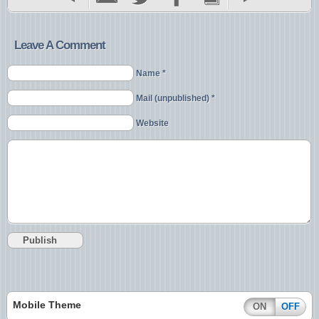
Leave A Comment
Name *
Mail (unpublished) *
Website
Mobile Theme
ON
OFF