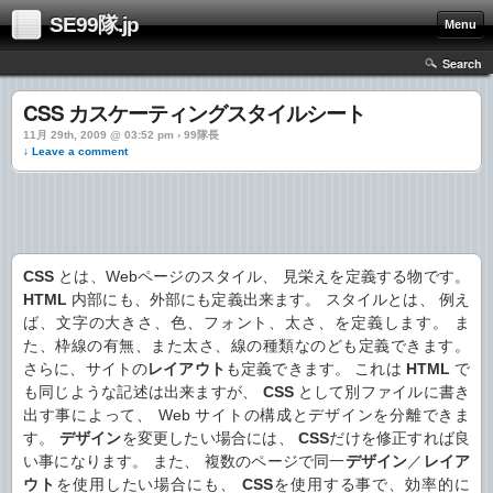
SE99隊.jp
Menu
Search
CSS カスケーティングスタイルシート
11月 29th, 2009 @ 03:52 pm › 99隊長
↓ Leave a comment
CSS
とは、Webページのスタイル、 見栄えを定義する物です。
HTML
内部にも、外部にも定義出来ます。
スタイルとは、 例え
ば、文字の大きさ、色、フォント、太さ、を定義します。 ま
た、枠線の有無、また太さ、線の種類なのども定義できます。
さらに、サイトの
レイアウト
も定義できます。 これは
HTML
で
も同じような記述は出来ますが、
CSS
として別ファイルに書き
出す事によって、 Web サイトの構成とデザインを分離できま
す。
デザイン
を変更したい場合には、
CSS
だけを修正すれば良
い事になります。 また、 複数のページで同一
デザイン
／
レイア
ウト
を使用したい場合にも、
CSS
を使用する事で、効率的に