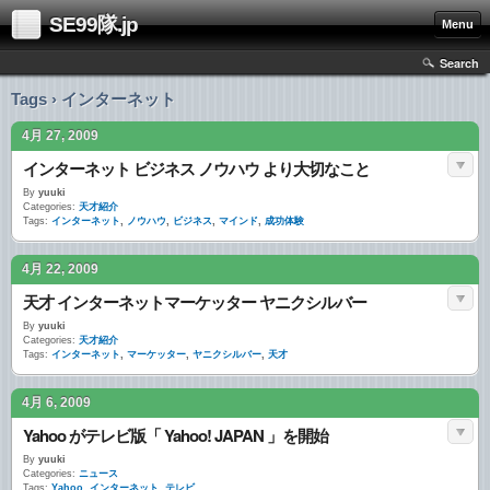
SE99隊.jp
Menu
Search
Tags › インターネット
4月 27, 2009
インターネット ビジネス ノウハウ より大切なこと
By
yuuki
Categories:
天才紹介
Tags:
インターネット
,
ノウハウ
,
ビジネス
,
マインド
,
成功体験
4月 22, 2009
天才 インターネットマーケッター ヤニクシルバー
By
yuuki
Categories:
天才紹介
Tags:
インターネット
,
マーケッター
,
ヤニクシルバー
,
天才
4月 6, 2009
Yahoo がテレビ版「 Yahoo! JAPAN 」を開始
By
yuuki
Categories:
ニュース
Tags:
Yahoo
,
インターネット
,
テレビ