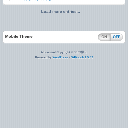
Load more entries...
Mobile Theme
ON
OFF
All content Copyright © SE99隊.jp
Powered by
WordPress
+
WPtouch 1.9.42