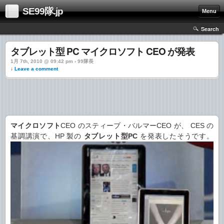
SE99隊.jp
Menu
Search
タブレット型 PC マイクロソフト CEO が発表
1月 7th, 2010 @ 09:42 pm › 99隊長
↓ Leave a comment
マイクロソフト
CEO のスティーブ・バルマーCEO が、 CES の
基調講演で、HP 製の
タブレット型PC
を発表したそうです。