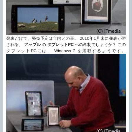
発表だけで、発売予定は年内との事。 2010年1月末に発表が噂
される、
アップル
の
タブレットPC
への牽制でしょうか？
この
タブレットPCには、 Windows 7 を搭載するようです。