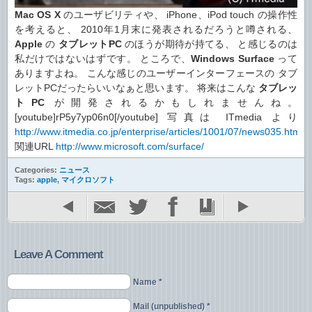
Mac OS X
のユーザビリティや、 iPhone、iPod touch の操作性
を考えると、 2010年1月末に発表されるだろうと噂される、
Apple
の
タブレットPC
のほうが期待が持てる、 と感じるのは
私だけではないはずです。 ところで、
Windows Surface
って
ありますよね。 こんな感じのユーザーインターフェースの タブ
レットPCだったらいいなぁと思います。 将来はこんな
タブレッ
トPC
が開発されるかもしれませんね。
[youtube]rP5y7yp06n0[/youtube] 写真は ITmedia より
http://www.itmedia.co.jp/enterprise/articles/1001/07/news035.html
関連URL
http://www.microsoft.com/surface/
Categories:
ニュース
Tags:
apple
,
マイクロソフト
Leave A Comment
Name *
Mail (unpublished) *