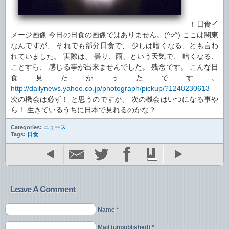
↑ 日食イ
メージ画像 今日の日食の画像ではありません。(^○^) ここは関東
なんですが、 それでも部分日食で、 少しは暗くなる、とも言わ
れていました。
実際は、 曇り、雨、という天気で、 暗くなる、
ことすら、 感じる事が出来ませんでした。 残念です。 こんな日
食見たかったです。
http://dailynews.yahoo.co.jp/photograph/pickup/?1248230613
次の機会は必ず！ と思うのですが、 次の機会はいつになる事や
ら！ 生きているうちに日本で見れるのかな？
Categories:
ニュース
Tags:
日食
Leave A Comment
Name *
Mail (unpublished) *