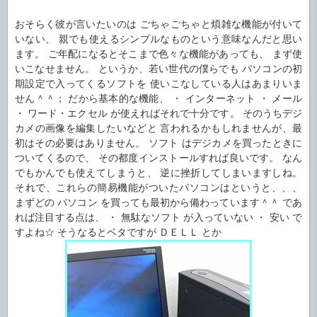
おそらく彼が言いたいのは ごちゃごちゃと煩雑な機能が付いて
いない、 親でも使えるシンプルなものという意味なんだと思い
ます。 ご年配になるとそこまで色々な機能があっても、 まず使
いこなせません。 というか、若い世代の僕らでも パソコンの初
期設定で入ってくるソフトを 使いこなしている人はあまりいま
せん＾＾； だから基本的な機能、 ・ インターネット ・ メール
・ ワード・エクセル が使えればそれで十分です。 そのうちデジ
カメの画像を編集したいなどと 言われるかもしれませんが、最
初はその必要はありません。 ソフト はデジカメを買ったときに
ついてくるので、 その都度インストールすれば良いです。 なん
でもかんでも使えてしまうと、 逆に挫折してしまいますしね。
それで、これらの簡易機能がついたパソコンはというと、、、
まずどの パソコン を買っても最初から備わっています＾＾ であ
れば注目する点は、 ・ 無駄なソフト が入っていない ・ 安い で
すよね☆ そうなるとベタですが ＤＥＬＬ とか