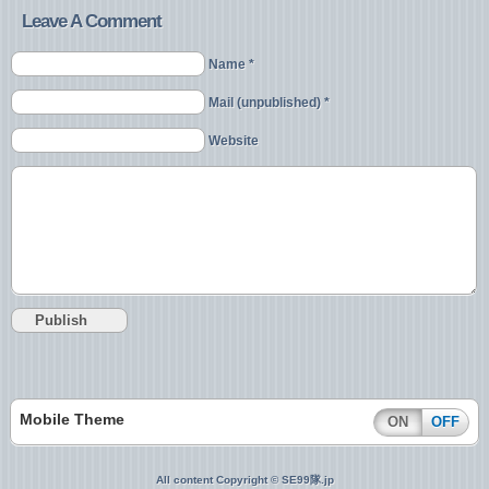
Leave A Comment
Name *
Mail (unpublished) *
Website
Mobile Theme
ON
OFF
All content Copyright © SE99隊.jp