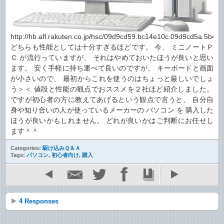
http://hb.afl.rakuten.co.jp/hsc/09d9cd59.bc14e10c.09d9cd5a.5b49
どちらも性能としては十分すぎるほどです。 今、 ミニノートＰ
Ｃ が流行っていますが、 それはやめておいたほうが良いと思い
ます。 安く手軽に持ち運べて良いのですが、 キーボードと画面
が小さいので、 最初からこれを使うのはちょっと厳しいでしょ
う＞＜ 値段と性能の観点でおススメを２社ほど紹介しました。
ですが初心者の方に教えてあげるという観点で言うと、 自分自
身や知り合いの人が使っているメーカーの パソコン を 購入した
ほうが良いかもしれません。 どれが良いかはご判断にお任せし
ます＾＾
Categories:
駆け込みＱ＆Ａ
Tags:
パソコン
,
初心者向け
,
購入
4 Responses