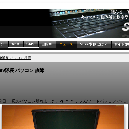
WEB
CMS
ジン
自転車
ニュース
SE99隊.jp とは？
サイト診
99隊長 パソコン 故障
99隊長 パソコン 故障
今日、 私のパソコン壊れました。<(; ^ ｰ^) こんなノートパソコンです。