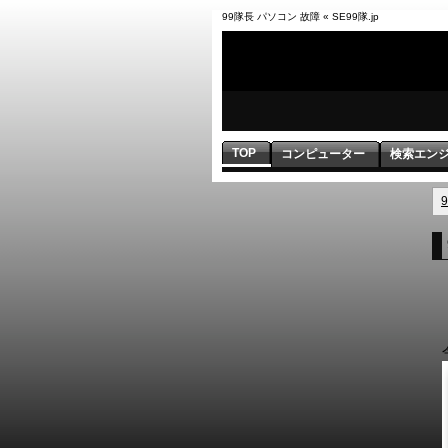
99隊長 パソコン 故障 « SE99隊.jp
TOP
コンピューター
検索エン