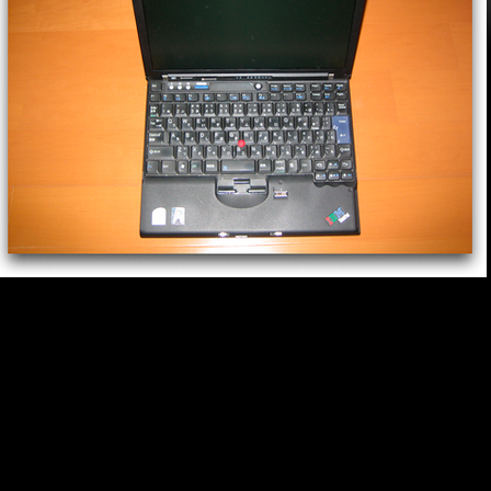
日朝、パソコンで電源をいれたら。 すぐに、聞いた事も無いような、 
ピーピー という警告音が鳴り、 ディスプレイには、 Fan Error と表示
ました。 ファンが壊れたようです。 半年くらい前から、Fan が回りだ
と、 機械的な音が鳴ってました。 購入してから、約２年。 保証期間は
わってます。 午前中、IBMに電話して、 修理には、運送費含めて、 約
￥25,000- かかるそうです。 ☆￣(＞。☆) しかも、見積盛りが出るまで
１週間から１０日間。 そこから、修理で、１週間から１０日間。 修理
もども、期間もかかります。 それまで、 Mac のみの生活となります。